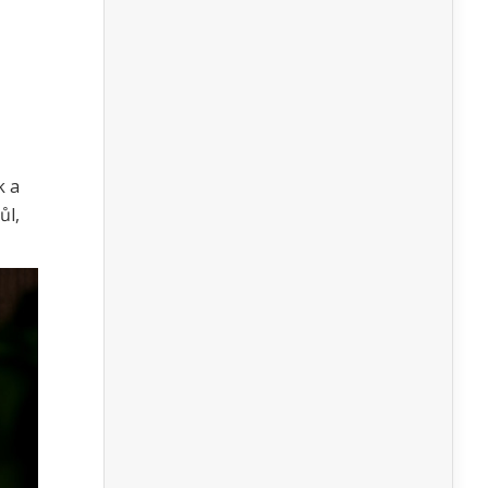
ž
k a
ůl,