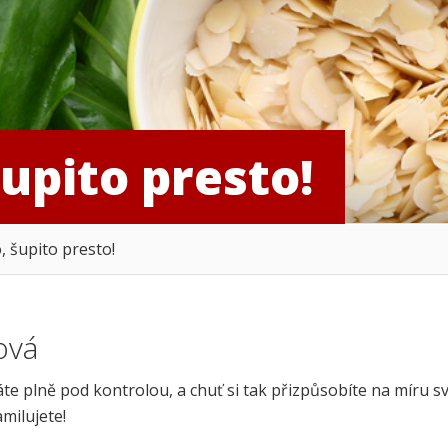
upito presto!
 šupito presto!
ová
áte plně pod kontrolou, a chuť si tak přizpůsobíte na míru 
milujete!