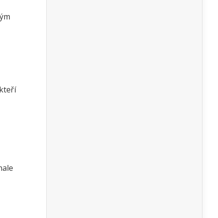
vým
kteří
nale