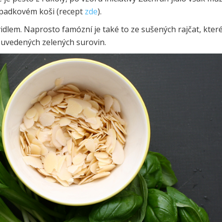
odpadkovém koši (recept
zde
).
dlem. Naprosto famózní je také to ze sušených rajčat, které
e uvedených zelených surovin.