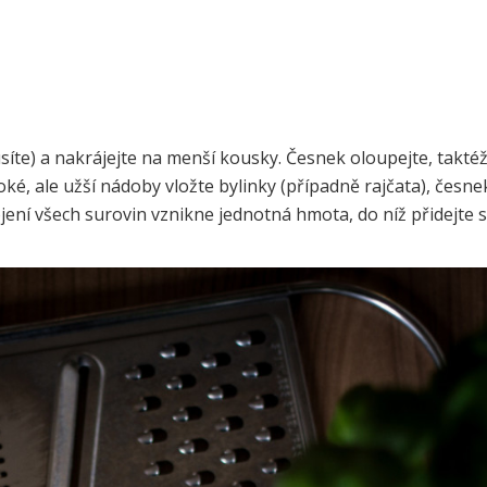
síte) a nakrájejte na menší kousky. Česnek oloupejte, takté
ké, ale užší nádoby vložte bylinky (případně rajčata), česne
ení všech surovin vznikne jednotná hmota, do níž přidejte s