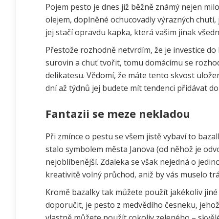
Pojem pesto je dnes již běžně známý nejen mil
olejem, doplněné ochucovadly výrazných chutí, ja
jej stačí opravdu kapka, která vašim jinak vš
Přestože rozhodně netvrdím, že je investice do k
surovin a chuť tvořit, tomu domácímu se rozho
delikatesu. Vědomí, že máte tento skvost uložen
dní až týdnů jej budete mít tendenci přidávat 
Fantazii se meze nekladou
Při zmínce o pestu se všem jistě vybaví to baz
stalo symbolem města Janova (od něhož je odvo
nejoblíbenější. Zdaleka se však nejedná o jedi
kreativitě volný průchod, aniž by vás muselo tráp
Kromě bazalky tak můžete použít jakékoliv jiné 
doporučit, je pesto z medvědího česneku, jehož 
vlastně můžete použít cokoliv zeleného – skvělé