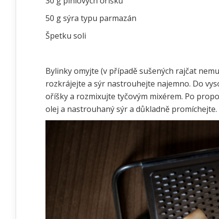
30 g piniových oříšků
50 g sýra typu parmazán
Špetku soli
Bylinky omyjte (v případě sušených rajčat nemu
rozkrájejte a sýr nastrouhejte najemno. Do vyso
oříšky a rozmixujte tyčovým mixérem. Po propoj
olej a nastrouhaný sýr a důkladně promíchejte.