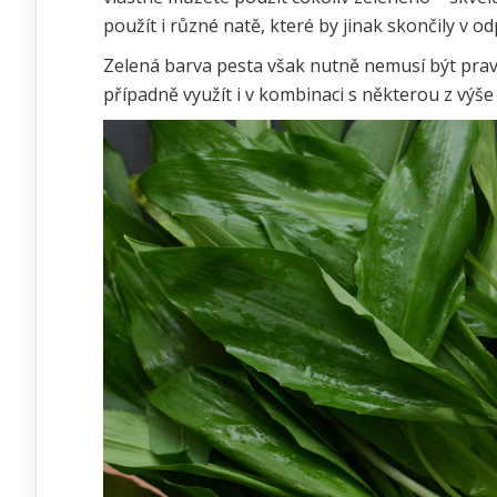
použít i různé natě, které by jinak skončily v 
Zelená barva pesta však nutně nemusí být pravi
případně využít i v kombinaci s některou z výš