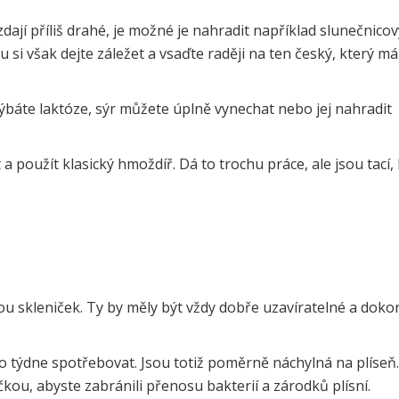
ají příliš drahé, je možné je nahradit například slunečnico
si však dejte záležet a vsaďte raději na ten český, který má
yhýbáte laktóze, sýr můžete úplně vynechat nebo jej nahradit
 použít klasický hmoždíř. Dá to trochu práce, ale jsou tací, 
 skleniček. Ty by měly být vždy dobře uzavíratelné a doko
do týdne spotřebovat. Jsou totiž poměrně náchylná na plíseň.
ičkou, abyste zabránili přenosu bakterií a zárodků plísní.