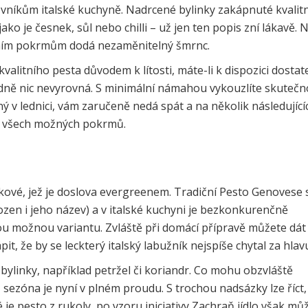
ovníkům italské kuchyně. Nadrcené bylinky zakápnuté kvalit
ko je česnek, sůl nebo chilli – už jen ten popis zní lákavě. N
edním pokrmům dodá nezaměnitelný šmrnc.
valitního pesta důvodem k lítosti, máte-li k dispozici dostat
dně nic nevyrovná. S minimální námahou vykouzlíte skuteč
ý v lednici, vám zaručeně nedá spát a na několik následující
do všech možných pokrmů.
alkové, jež je doslova evergreenem. Tradiční Pesto Genovese 
zen i jeho název) a v italské kuchyni je bezkonkurenčně
nou možnou variantu. Zvláště při domácí přípravě můžete dát
it, že by se leckterý italský labužník nejspíše chytal za hlav
bylinky, například petržel či koriandr. Co mohu obzvláště
sezóna je nyní v plném proudu. S trochou nadsázky lze říct,
 je pesto z rukoly, po vzoru iniciativy Zachraň jídlo však mů