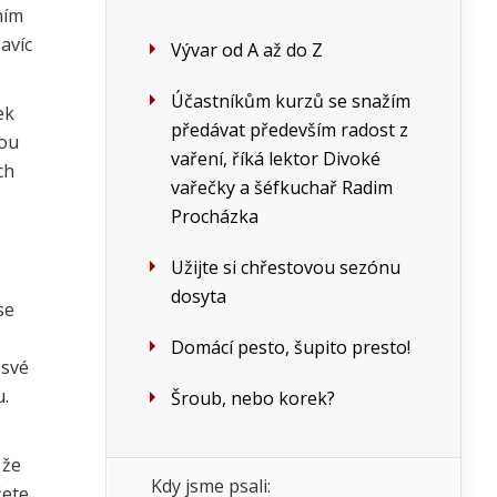
ním
avíc
Vývar od A až do Z
Účastníkům kurzů se snažím
ek
předávat především radost z
nou
vaření, říká lektor Divoké
ch
vařečky a šéfkuchař Radim
Procházka
Užijte si chřestovou sezónu
dosyta
se
Domácí pesto, šupito presto!
 své
u.
Šroub, nebo korek?
 že
Kdy jsme psali:
žete