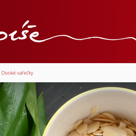
y Divoké vařečky