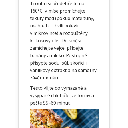
Troubu si předehřejte na
160°C. V míse promíchejte
tekutý med (pokud máte tuhý,
nechte ho chvíli polevit
v mikrovlnce) a rozpuštěný
kokosový olej. Do směsi
zamíchejte vejce, přidejte
banány a mléko. Postupně
přisypte sodu, sůl, skořici i
vanilkový extrakt a na samotný
závěr mouku.
Těsto vlijte do vymazané a
vysypané chlebíčkové formy a
pečte 55–60 minut.