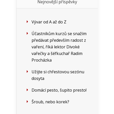
Nejnovější příspěvky
Vývar od A až do Z
Účastníkům kurzů se snažím
předávat především radost z
vaření, říká lektor Divoké
vařečky a šéfkuchař Radim
Procházka
Užijte si chřestovou sezónu
dosyta
Domácí pesto, šupito presto!
Šroub, nebo korek?