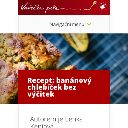
Navigační menu
Recept: banánový
chlebíček bez
výčitek
Autorem je
Lenka
Kenjová