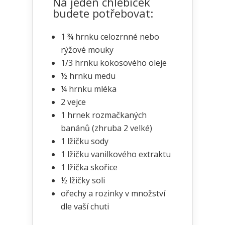
Na jeden chlebíček
budete potřebovat:
1 ¾ hrnku celozrnné nebo
rýžové mouky
1/3 hrnku kokosového oleje
½ hrnku medu
¼ hrnku mléka
2 vejce
1 hrnek rozmačkaných
banánů (zhruba 2 velké)
1 lžičku sody
1 lžičku vanilkového extraktu
1 lžička skořice
½ lžičky soli
ořechy a rozinky v množství
dle vaší chuti