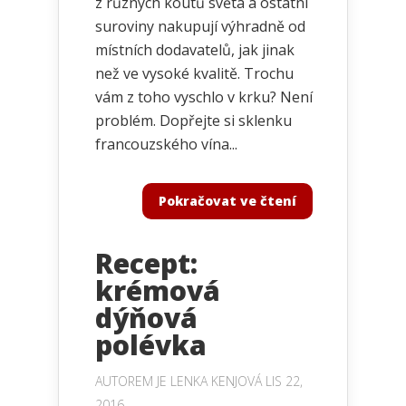
z různých koutů světa a ostatní
suroviny nakupují výhradně od
místních dodavatelů, jak jinak
než ve vysoké kvalitě. Trochu
vám z toho vyschlo v krku? Není
problém. Dopřejte si sklenku
francouzského vína...
Pokračovat ve čtení
Recept:
krémová
dýňová
polévka
AUTOREM JE
LENKA KENJOVÁ
LIS 22,
2016