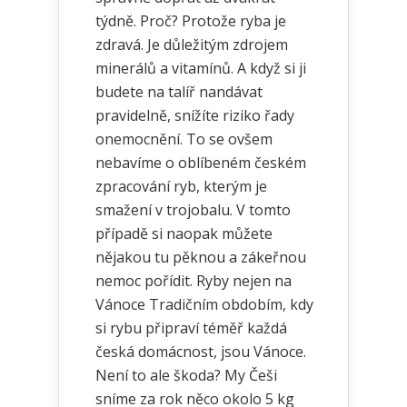
týdně. Proč? Protože ryba je
zdravá. Je důležitým zdrojem
minerálů a vitamínů. A když si ji
budete na talíř nandávat
pravidelně, snížíte riziko řady
onemocnění. To se ovšem
nebavíme o oblíbeném českém
zpracování ryb, kterým je
smažení v trojobalu. V tomto
případě si naopak můžete
nějakou tu pěknou a zákeřnou
nemoc pořídit. Ryby nejen na
Vánoce Tradičním obdobím, kdy
si rybu připraví téměř každá
česká domácnost, jsou Vánoce.
Není to ale škoda? My Češi
sníme za rok něco okolo 5 kg