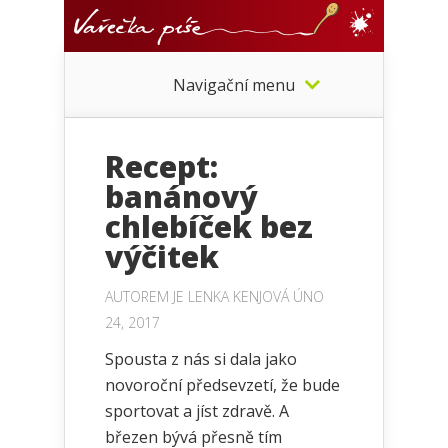
Navigační menu
Recept:
banánový
chlebíček bez
výčitek
AUTOREM JE
LENKA KENJOVÁ
ÚNO
24, 2017
Spousta z nás si dala jako
novoroční předsevzetí, že bude
sportovat a jíst zdravě. A
březen bývá přesně tím