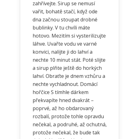
zahřívejte. Sirup se nemusí
vařit, bohatě stačí, když ode
dna začnou stoupat drobné
bublinky. V tu chvíli máte
hotovo. Mezitím si vysterilizujte
láhve. Uvařte vodu ve varné
konvici, nalijte ji do lahví a
nechte 10 minut stát. Poté slijte
a sirup plňte ještě do horkých
lahví. Obraťte je dnem vzhůru a
nechte vychladnout. Domácí
hořčice S tímhle dárkem
překvapíte hned dvakrát –
poprvé, až ho obdarovaný
rozbalí, protože tohle opravdu
nečekal, a podruhé, až ochutná,
protože nečekal, že bude tak