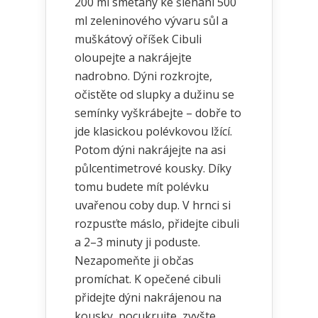
200 ml smetany ke šlehání 500
ml zeleninového vývaru sůl a
muškátový oříšek Cibuli
oloupejte a nakrájejte
nadrobno. Dýni rozkrojte,
očistěte od slupky a dužinu se
semínky vyškrábejte – dobře to
jde klasickou polévkovou lžící.
Potom dýni nakrájejte na asi
půlcentimetrové kousky. Díky
tomu budete mít polévku
uvařenou coby dup. V hrnci si
rozpusťte máslo, přidejte cibuli
a 2–3 minuty ji poduste.
Nezapomeňte ji občas
promíchat. K opečené cibuli
přidejte dýni nakrájenou na
kousky, pocukrujte, zvyšte