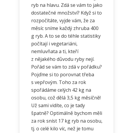
ryb na hlavu. Zdá se vám to jako
dostatečné množství? Když si to
rozpočítáte, vyjde vám, že za
měsíc sníme každý zhruba 400
g ryb. A to se do téhle statistiky
počítají i vegetariáni,
nemluvňata a ti, kteří
z nějakého důvodu ryby nejí.
Pořád se vám to zdá v pořádku?
Pojďme si to porovnat třeba
s vepřovým. Toho za rok
spořádáme celých 42 kg na
osobu, což dělá 3,5 kg měsíčně!
Už sami vidíte, co je tady
špatně? Optimálně bychom měli
za rok sníst 17 kg ryb na osobu,
tj. o celé kilo víc, než je tomu