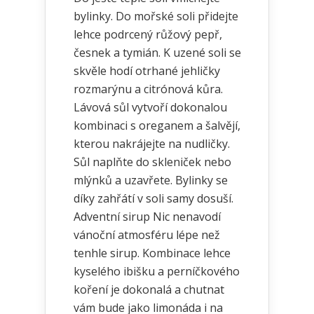
bylinky. Do mořské soli přidejte
lehce podrcený růžový pepř,
česnek a tymián. K uzené soli se
skvěle hodí otrhané jehličky
rozmarýnu a citrónová kůra.
Lávová sůl vytvoří dokonalou
kombinaci s oreganem a šalvějí,
kterou nakrájejte na nudličky.
Sůl naplňte do skleniček nebo
mlýnků a uzavřete. Bylinky se
díky zahřátí v soli samy dosuší.
Adventní sirup Nic nenavodí
vánoční atmosféru lépe než
tenhle sirup. Kombinace lehce
kyselého ibišku a perníčkového
koření je dokonalá a chutnat
vám bude jako limonáda i na