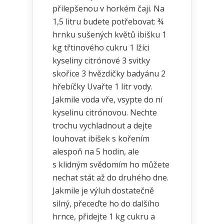
přilepšenou v horkém čaji. Na
1,5 litru budete potřebovat: ¾
hrnku sušených květů ibišku 1
kg třtinového cukru 1 lžíci
kyseliny citrónové 3 svitky
skořice 3 hvězdičky badyánu 2
hřebíčky Uvařte 1 litr vody.
Jakmile voda vře, vsypte do ní
kyselinu citrónovou. Nechte
trochu vychladnout a dejte
louhovat ibišek s kořením
alespoň na 5 hodin, ale
s klidným svědomím ho můžete
nechat stát až do druhého dne.
Jakmile je výluh dostatečně
silný, přeceďte ho do dalšího
hrnce, přidejte 1 kg cukru a