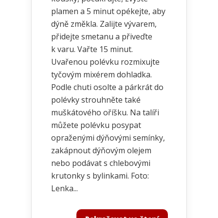
plamen a 5 minut opékejte, aby
dýně změkla. Zalijte vývarem,
přidejte smetanu a přiveďte
k varu. Vařte 15 minut.
Uvařenou polévku rozmixujte
tyčovým mixérem dohladka.
Podle chuti osolte a párkrát do
polévky strouhněte také
muškátového oříšku. Na talíři
můžete polévku posypat
opraženými dýňovými semínky,
zakápnout dýňovým olejem
nebo podávat s chlebovými
krutonky s bylinkami. Foto:
Lenka...