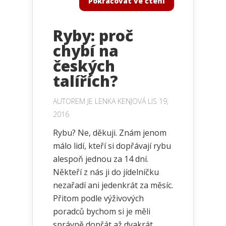
Pokračovat ve čtení
Ryby: proč
chybí na
českých
talířích?
AUTOREM JE
LENKA KENJOVÁ
LIS 19,
2016
Rybu? Ne, děkuji. Znám jenom
málo lidí, kteří si dopřávají rybu
alespoň jednou za 14 dní.
Někteří z nás ji do jídelníčku
nezařadí ani jedenkrát za měsíc.
Přitom podle výživových
poradců bychom si je měli
správně dopřát až dvakrát