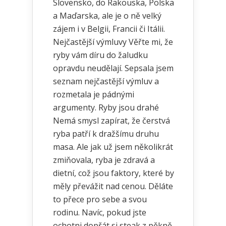
Slovensko, do Rakouska, Polska
a Maďarska, ale je o ně velký
zájem i v Belgii, Francii či Itálii.
Nejčastější výmluvy Věřte mi, že
ryby vám díru do žaludku
opravdu neudělají. Sepsala jsem
seznam nejčastější výmluv a
rozmetala je pádnými
argumenty. Ryby jsou drahé
Nemá smysl zapírat, že čerstvá
ryba patří k dražšímu druhu
masa. Ale jak už jsem několikrát
zmiňovala, ryba je zdravá a
dietní, což jsou faktory, které by
měly převážit nad cenou. Děláte
to přece pro sebe a svou
rodinu. Navíc, pokud jste
ochotni dopřát si steak z pěkně