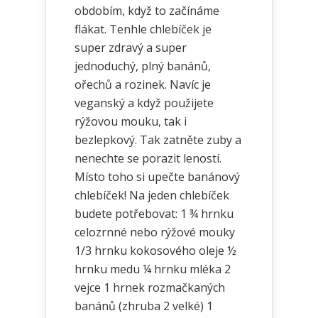
obdobím, když to začínáme
flákat. Tenhle chlebíček je
super zdravý a super
jednoduchý, plný banánů,
ořechů a rozinek. Navíc je
veganský a když použijete
rýžovou mouku, tak i
bezlepkový. Tak zatněte zuby a
nenechte se porazit leností.
Místo toho si upečte banánový
chlebíček! Na jeden chlebíček
budete potřebovat: 1 ¾ hrnku
celozrnné nebo rýžové mouky
1/3 hrnku kokosového oleje ½
hrnku medu ¼ hrnku mléka 2
vejce 1 hrnek rozmačkaných
banánů (zhruba 2 velké) 1