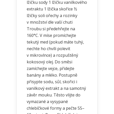
lžičku sody 1 lžičku vanilkového
extraktu 1 lžička skořice ½
lžičky soli ořechy a rozinky
v množství dle vaší chuti
Troubu si předehřejte na
160°C. V míse promíchejte
tekutý med (pokud máte tuhý,
nechte ho chvíli polevit
v mikrovlnce) a rozpuštěný
kokosový olej. Do směsi
zamíchejte vejce, přidejte
banány a mléko. Postupně
přisypte sodu, sůl, skořici i
vanilkový extrakt a na samotný
závěr mouku. Těsto vlijte do
vymazané a vysypané
chlebíčkové formy a pečte 55–