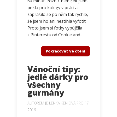
60 minut. Pozn. Chlebíček jsem
pekla pro kolegy v práci a
zaprášilo se po něm tak rychle,
že jsem ho ani nestihla vyfotit.
Proto jsem si fotky vypůjčila
z Pinterestu od Cookie and...
Pokračovat ve čtení
Vánoční tipy:
jedlé dárky pro
všechny
gurmány
AUTOREM JE
LENKA KENJOVÁ
PRO 17,
2016