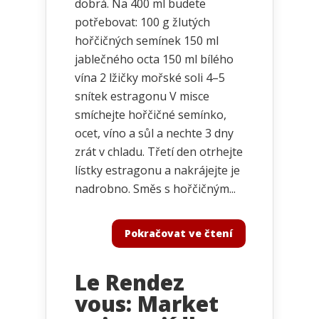
dobrá. Na 400 ml budete
potřebovat: 100 g žlutých
hořčičných semínek 150 ml
jablečného octa 150 ml bílého
vína 2 lžičky mořské soli 4–5
snítek estragonu V misce
smíchejte hořčičné semínko,
ocet, víno a sůl a nechte 3 dny
zrát v chladu. Třetí den otrhejte
lístky estragonu a nakrájejte je
nadrobno. Směs s hořčičným...
Pokračovat ve čtení
Le Rendez
vous: Market