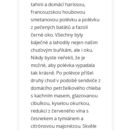
tahini a domácí harissou,
francouzskou houbovou
smetanovou polévku a polévku
z pečených batátů a fazolí
černé oko. Všechny byly
báječné a lahodily nejen našim
chuťovým buňkám, ale i oku.
Nikdy byste neřekli, že je
možné, aby polévka vypadala
tak krásně. Po polévce přišel
druhý chod v podobě sendviče z
domácího petrželkového chleba
s kachním masem, glazovanou
cibulkou, kyselou okurkou,
redukcí z červeného vína s
česnekem a tymiánem a
citrónovou majonézou. Skvěle