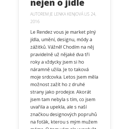
nejen o jídle
AUTOREM JE
LENKA KENJOVÁ
LIS 24,
2016
Le Rendez vous je market plný
jídla, umění, designu, módy a
zážitků. Vážně! Chodím na něj
pravidelně už nějaké dva tři
roky a vždycky jsem si ho
náramně užila. Je to taková
moje srdcovka. Letos jsem měla
možnost zažít ho z druhé
strany jako prodejce. Akorát
jsem tam nebyla s tím, co jsem
uvařila a upekla, ale s naší
značkou designových popruhů
na foťák, kterou s mým mužem