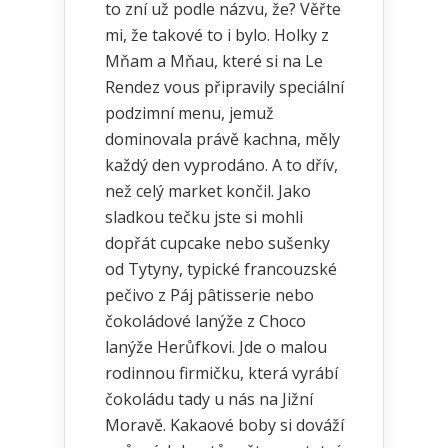
to zní už podle názvu, že? Věřte
mi, že takové to i bylo. Holky z
Mňam a Mňau, které si na Le
Rendez vous připravily speciální
podzimní menu, jemuž
dominovala právě kachna, měly
každý den vyprodáno. A to dřív,
než celý market končil. Jako
sladkou tečku jste si mohli
dopřát cupcake nebo sušenky
od Tytyny, typické francouzské
pečivo z Páj pâtisserie nebo
čokoládové lanýže z Choco
lanýže Herůfkovi. Jde o malou
rodinnou firmičku, která vyrábí
čokoládu tady u nás na Jižní
Moravě. Kakaové boby si dováží