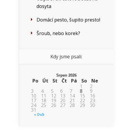
dosyta
Domácí pesto, šupito presto!
Šroub, nebo korek?
Kdy jsme psali:
Srpen 2026
Po
Út
St
Čt
Pá
So
Ne
1
2
3
4
5
6
7
8
9
10
11
12
13
14
15
16
17
18
19
20
21
22
23
24
25
26
27
28
29
30
31
« Dub