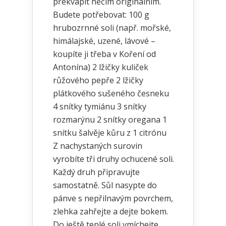
překvapit něčím originálním.
Budete potřebovat: 100 g
hrubozrnné soli (např. mořské,
himálajské, uzené, lávové –
koupíte ji třeba v Koření od
Antonína) 2 lžičky kuliček
růžového pepře 2 lžičky
plátkového sušeného česneku
4 snítky tymiánu 3 snítky
rozmarýnu 2 snítky oregana 1
snítku šalvěje kůru z 1 citrónu
Z nachystaných surovin
vyrobíte tři druhy ochucené soli.
Každý druh připravujte
samostatně. Sůl nasypte do
pánve s nepřilnavým povrchem,
zlehka zahřejte a dejte bokem.
Do ještě teplé soli vmíchejte