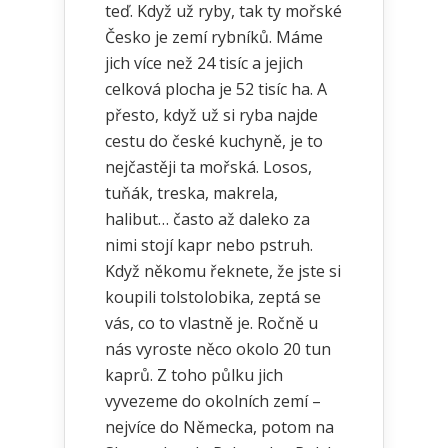
teď. Když už ryby, tak ty mořské
Česko je zemí rybníků. Máme
jich více než 24 tisíc a jejich
celková plocha je 52 tisíc ha. A
přesto, když už si ryba najde
cestu do české kuchyně, je to
nejčastěji ta mořská. Losos,
tuňák, treska, makrela,
halibut… často až daleko za
nimi stojí kapr nebo pstruh.
Když někomu řeknete, že jste si
koupili tolstolobika, zeptá se
vás, co to vlastně je. Ročně u
nás vyroste něco okolo 20 tun
kaprů. Z toho půlku jich
vyvezeme do okolních zemí –
nejvíce do Německa, potom na