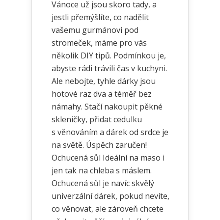
Vánoce už jsou skoro tady, a
jestli přemýšlíte, co nadělit
vašemu gurmánovi pod
stromeček, máme pro vás
několik DIY tipů. Podmínkou je,
abyste rádi trávili čas v kuchyni.
Ale nebojte, tyhle dárky jsou
hotové raz dva a téměř bez
námahy. Stačí nakoupit pěkné
skleničky, přidat cedulku
s věnováním a dárek od srdce je
na světě. Úspěch zaručen!
Ochucená sůl Ideální na maso i
jen tak na chleba s máslem.
Ochucená sůl je navíc skvělý
univerzální dárek, pokud nevíte,
co věnovat, ale zároveň chcete