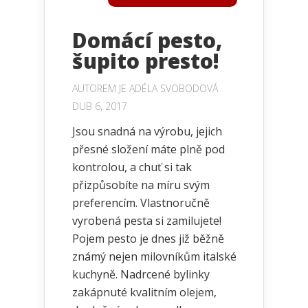
Domácí pesto,
šupito presto!
AUTOREM JE
ADÉLA SVOBODOVÁ
DUB 6, 2017
Jsou snadná na výrobu, jejich
přesné složení máte plně pod
kontrolou, a chuť si tak
přizpůsobíte na míru svým
preferencím. Vlastnoručně
vyrobená pesta si zamilujete!
Pojem pesto je dnes již běžně
známý nejen milovníkům italské
kuchyně. Nadrcené bylinky
zakápnuté kvalitním olejem,