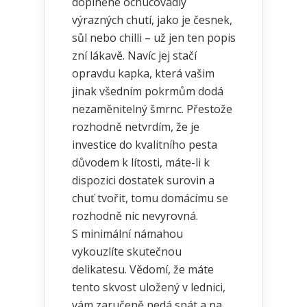
doplněné ochucovadly
výrazných chutí, jako je česnek,
sůl nebo chilli – už jen ten popis
zní lákavě. Navíc jej stačí
opravdu kapka, která vašim
jinak všedním pokrmům dodá
nezaměnitelný šmrnc. Přestože
rozhodně netvrdím, že je
investice do kvalitního pesta
důvodem k lítosti, máte-li k
dispozici dostatek surovin a
chuť tvořit, tomu domácímu se
rozhodně nic nevyrovná.
S minimální námahou
vykouzlíte skutečnou
delikatesu. Vědomí, že máte
tento skvost uložený v lednici,
vám zaručeně nedá spát a na