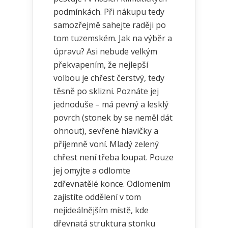
podmínkách. Při nákupu tedy
samozřejmě sahejte raději po
tom tuzemském. Jak na výběr a
úpravu? Asi nebude velkým
překvapením, že nejlepší
volbou je chřest čerstvý, tedy
těsně po sklizni. Poznáte jej
jednoduše – má pevný a lesklý
povrch (stonek by se neměl dát
ohnout), sevřené hlavičky a
příjemně voní. Mladý zelený
chřest není třeba loupat. Pouze
jej omyjte a odlomte
zdřevnatělé konce. Odlomením
zajistíte oddělení v tom
nejideálnějším místě, kde
dřevnatá struktura stonku