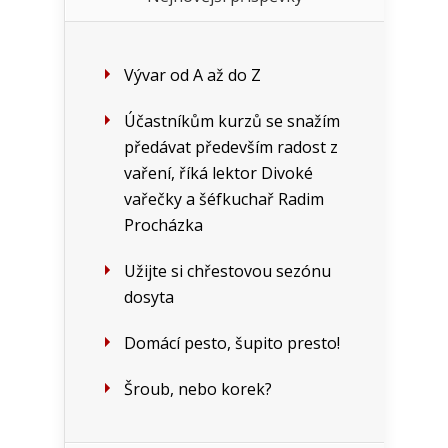
Vývar od A až do Z
Účastníkům kurzů se snažím
předávat především radost z
vaření, říká lektor Divoké
vařečky a šéfkuchař Radim
Procházka
Užijte si chřestovou sezónu
dosyta
Domácí pesto, šupito presto!
Šroub, nebo korek?