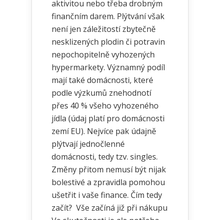
aktivitou nebo třeba drobným
finančním darem. Plýtvání však
není jen záležitostí zbytečně
nesklizených plodin či potravin
nepochopitelně vyhozených
hypermarkety. Významný podíl
mají také domácnosti, které
podle výzkumů znehodnotí
přes 40 % všeho vyhozeného
jídla (údaj platí pro domácnosti
zemí EU). Nejvíce pak údajně
plýtvají jednočlenné
domácnosti, tedy tzv. singles.
Změny přitom nemusí být nijak
bolestivé a zpravidla pomohou
ušetřit i vaše finance. Čím tedy
začít? Vše začíná již při nákupu