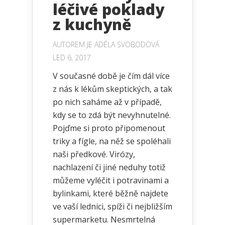
léčivé poklady
z kuchyně
AUTOREM JE
ADÉLA SVOBODOVÁ
LED 6, 2017
V současné době je čím dál více
z nás k lékům skeptických, a tak
po nich saháme až v případě,
kdy se to zdá být nevyhnutelné.
Pojďme si proto připomenout
triky a fígle, na něž se spoléhali
naši předkové. Virózy,
nachlazení či jiné neduhy totiž
můžeme vyléčit i potravinami a
bylinkami, které běžně najdete
ve vaší lednici, spíži či nejbližším
supermarketu. Nesmrtelná