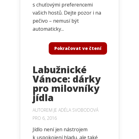
s chuťovými preferencemi
vašich hostů. Dejte pozor i na
pečivo – nemusí být
automaticky...
Pokračovat ve čtení
Labužnické
Vánoce: dárky
pro milovníky
jídla
AUTOREM JE
ADÉLA SVOBODOVÁ
PRO 6, 2016
Jídlo není jen nástrojem
k uspokojení hladu, ale také