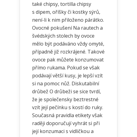
také chipsy, tortilla chipsy
s dipem, oříšky či kostky sýrů,
není-li k nim přiloženo párátko.
Ovocné pokušení Na rautech a
švédských stolech by ovoce
mělo být podáváno vždy omyté,
případně již rozkrájené. Takové
ovoce pak můžete konzumovat
přímo rukama. Pokud se však
podávají větší kusy, je lepší vzít
si na pomoc nůž. Diskutabilní
drůbež O drůbeži se sice tvrdí,
že je společensky beztrestné
vzít její pečínku s kostí do ruky.
Současná pravidla etikety však
raději doporučují vyhrát si při
její konzumaci s vidličkou a