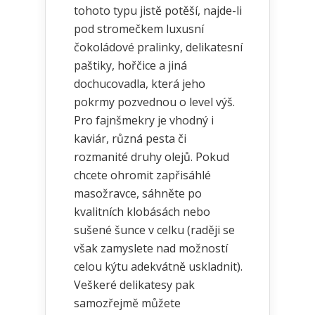
tohoto typu jistě potěší, najde-li
pod stromečkem luxusní
čokoládové pralinky, delikatesní
paštiky, hořčice a jiná
dochucovadla, která jeho
pokrmy pozvednou o level výš.
Pro fajnšmekry je vhodný i
kaviár, různá pesta či
rozmanité druhy olejů. Pokud
chcete ohromit zapřisáhlé
masožravce, sáhněte po
kvalitních klobásách nebo
sušené šunce v celku (raději se
však zamyslete nad možností
celou kýtu adekvátně uskladnit).
Veškeré delikatesy pak
samozřejmě můžete