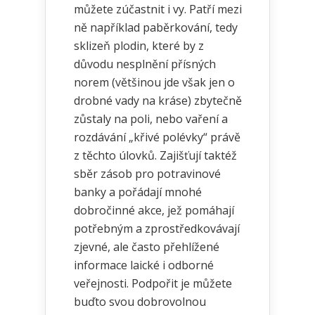
můžete zúčastnit i vy. Patří mezi
ně například paběrkování, tedy
sklizeň plodin, které by z
důvodu nesplnění přísných
norem (většinou jde však jen o
drobné vady na kráse) zbytečně
zůstaly na poli, nebo vaření a
rozdávání „křivé polévky“ právě
z těchto úlovků. Zajišťují taktéž
sběr zásob pro potravinové
banky a pořádají mnohé
dobročinné akce, jež pomáhají
potřebným a zprostředkovávají
zjevné, ale často přehlížené
informace laické i odborné
veřejnosti. Podpořit je můžete
buďto svou dobrovolnou