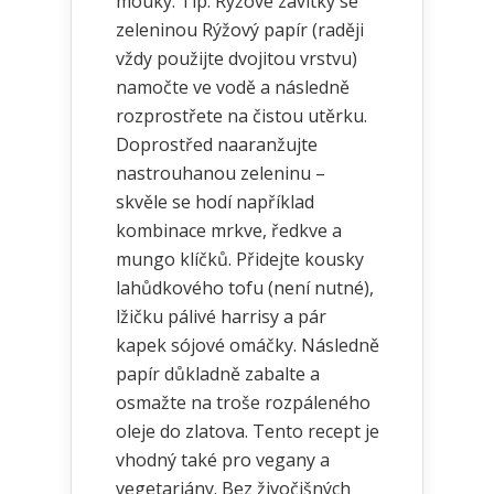
mouky. Tip: Rýžové závitky se
zeleninou Rýžový papír (raději
vždy použijte dvojitou vrstvu)
namočte ve vodě a následně
rozprostřete na čistou utěrku.
Doprostřed naaranžujte
nastrouhanou zeleninu –
skvěle se hodí například
kombinace mrkve, ředkve a
mungo klíčků. Přidejte kousky
lahůdkového tofu (není nutné),
lžičku pálivé harrisy a pár
kapek sójové omáčky. Následně
papír důkladně zabalte a
osmažte na troše rozpáleného
oleje do zlatova. Tento recept je
vhodný také pro vegany a
vegetariány. Bez živočišných