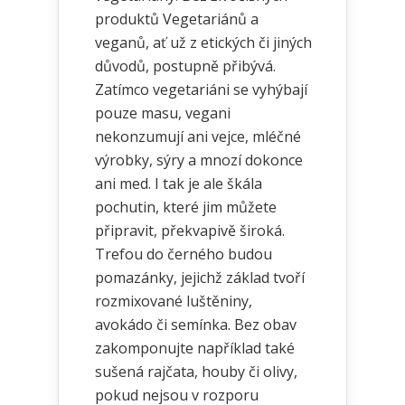
produktů Vegetariánů a
veganů, ať už z etických či jiných
důvodů, postupně přibývá.
Zatímco vegetariáni se vyhýbají
pouze masu, vegani
nekonzumují ani vejce, mléčné
výrobky, sýry a mnozí dokonce
ani med. I tak je ale škála
pochutin, které jim můžete
připravit, překvapivě široká.
Trefou do černého budou
pomazánky, jejichž základ tvoří
rozmixované luštěniny,
avokádo či semínka. Bez obav
zakomponujte například také
sušená rajčata, houby či olivy,
pokud nejsou v rozporu