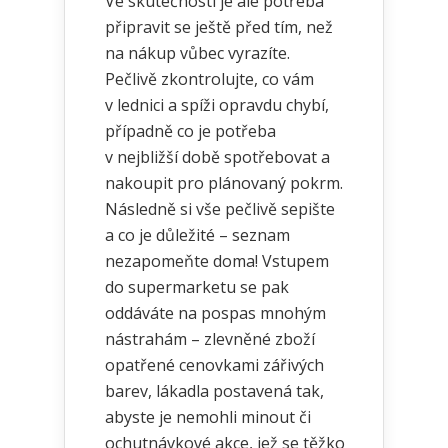
Ve skutečnosti je ale potřeba
připravit se ještě před tím, než
na nákup vůbec vyrazíte.
Pečlivě zkontrolujte, co vám
v lednici a spíži opravdu chybí,
případně co je potřeba
v nejbližší době spotřebovat a
nakoupit pro plánovaný pokrm.
Následně si vše pečlivě sepište
a co je důležité – seznam
nezapomeňte doma! Vstupem
do supermarketu se pak
oddáváte na pospas mnohým
nástrahám – zlevněné zboží
opatřené cenovkami zářivých
barev, lákadla postavená tak,
abyste je nemohli minout či
ochutnávkové akce, jež se těžko