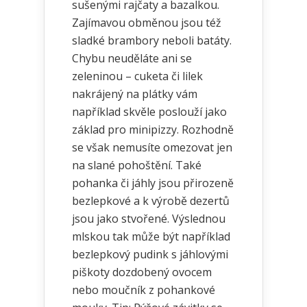
sušenými rajčaty a bazalkou.
Zajímavou obměnou jsou též
sladké brambory neboli batáty.
Chybu neuděláte ani se
zeleninou – cuketa či lilek
nakrájený na plátky vám
například skvěle poslouží jako
základ pro minipizzy. Rozhodně
se však nemusíte omezovat jen
na slané pohoštění. Také
pohanka či jáhly jsou přirozeně
bezlepkové a k výrobě dezertů
jsou jako stvořené. Výslednou
mlskou tak může být například
bezlepkový pudink s jáhlovými
piškoty dozdobený ovocem
nebo moučník z pohankové