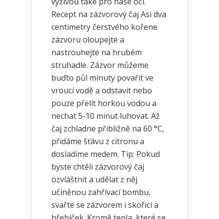
výživou také pro naše oči.
Recept na zázvorový čaj Asi dva
centimetry čerstvého kořene
zázvoru oloupejte a
nastrouhejte na hrubém
struhadle. Zázvor můžeme
buďto půl minuty povařit ve
vroucí vodě a odstavit nebo
pouze přelít horkou vodou a
nechat 5-10 minut luhovat. Až
čaj zchladne přibližně na 60 °C,
přidáme šťávu z citronu a
dosladíme medem. Tip: Pokud
byste chtěli zázvorový čaj
ozvláštnit a udělat z něj
učiněnou zahřívací bombu,
svařte se zázvorem i skořici a
hřebíček. Kromě tepla, které se