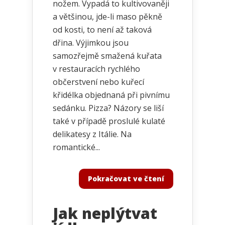
nožem. Vypadá to kultivovaněji
a většinou, jde-li maso pěkně
od kosti, to není až taková
dřina. Výjimkou jsou
samozřejmě smažená kuřata
v restauracích rychlého
občerstvení nebo kuřecí
křidélka objednaná při pivnímu
sedánku. Pizza? Názory se liší
také v případě proslulé kulaté
delikatesy z Itálie. Na
romantické...
Pokračovat ve čtení
Jak neplýtvat