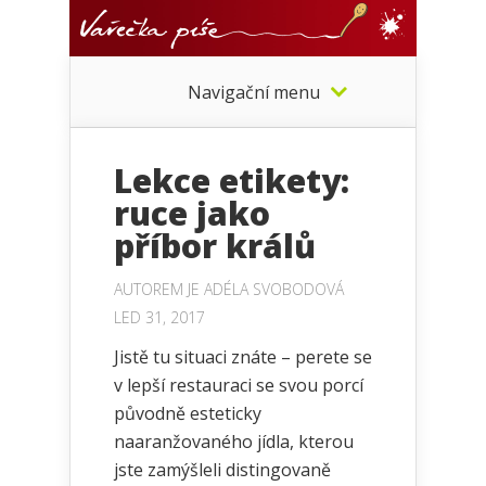
Navigační menu
Lekce etikety:
ruce jako
příbor králů
AUTOREM JE
ADÉLA SVOBODOVÁ
LED 31, 2017
Jistě tu situaci znáte – perete se
v lepší restauraci se svou porcí
původně esteticky
naaranžovaného jídla, kterou
jste zamýšleli distingovaně