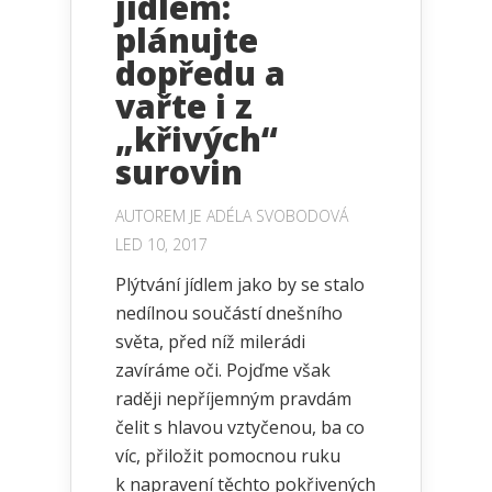
jídlem:
plánujte
dopředu a
vařte i z
„křivých“
surovin
AUTOREM JE
ADÉLA SVOBODOVÁ
LED 10, 2017
Plýtvání jídlem jako by se stalo
nedílnou součástí dnešního
světa, před níž milerádi
zavíráme oči. Pojďme však
raději nepříjemným pravdám
čelit s hlavou vztyčenou, ba co
víc, přiložit pomocnou ruku
k napravení těchto pokřivených