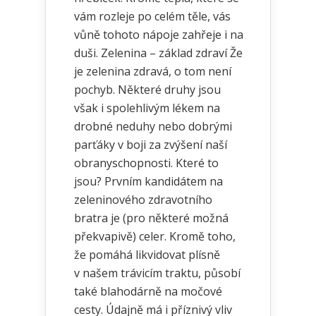
vám rozleje po celém těle, vás
vůně tohoto nápoje zahřeje i na
duši. Zelenina – základ zdraví Že
je zelenina zdravá, o tom není
pochyb. Některé druhy jsou
však i spolehlivým lékem na
drobné neduhy nebo dobrými
parťáky v boji za zvýšení naší
obranyschopnosti. Které to
jsou? Prvním kandidátem na
zeleninového zdravotního
bratra je (pro některé možná
překvapivě) celer. Kromě toho,
že pomáhá likvidovat plísně
v našem trávicím traktu, působí
také blahodárně na močové
cesty. Údajně má i příznivý vliv