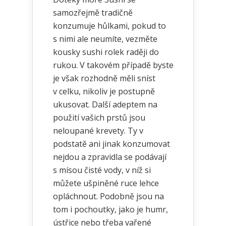
samozřejmě tradičně
konzumuje hůlkami, pokud to
s nimi ale neumíte, vezměte
kousky sushi rolek raději do
rukou. V takovém případě byste
je však rozhodně měli sníst
v celku, nikoliv je postupně
ukusovat. Další adeptem na
použití vašich prstů jsou
neloupané krevety. Ty v
podstatě ani jinak konzumovat
nejdou a zpravidla se podávají
s mísou čisté vody, v níž si
můžete ušpiněné ruce lehce
opláchnout. Podobně jsou na
tom i pochoutky, jako je humr,
ústřice nebo třeba vařené