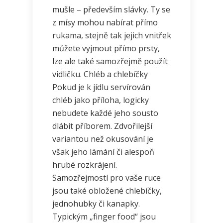
mušle – především slávky. Ty se
z mísy mohou nabírat přímo
rukama, stejně tak jejich vnitřek
můžete vyjmout přímo prsty,
lze ale také samozřejmě použít
vidličku. Chléb a chlebíčky
Pokud je k jídlu servírován
chléb jako příloha, logicky
nebudete každé jeho sousto
dlábit příborem. Zdvořilejší
variantou než okusování je
však jeho lámání či alespoň
hrubé rozkrájení.
Samozřejmostí pro vaše ruce
jsou také obložené chlebíčky,
jednohubky či kanapky.
Typickým „finger food“ jsou