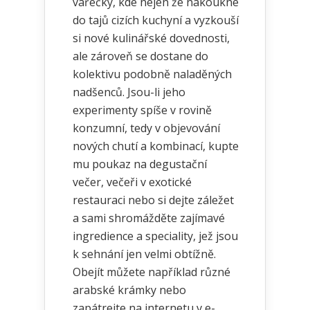
vařečky, kde nejen že nakoukne
do tajů cizích kuchyní a vyzkouší
si nové kulinářské dovednosti,
ale zároveň se dostane do
kolektivu podobně naladěných
nadšenců. Jsou-li jeho
experimenty spíše v rovině
konzumní, tedy v objevování
nových chutí a kombinací, kupte
mu poukaz na degustační
večer, večeři v exotické
restauraci nebo si dejte záležet
a sami shromážděte zajímavé
ingredience a speciality, jež jsou
k sehnání jen velmi obtížně.
Obejít můžete například různé
arabské krámky nebo
zapátrejte na internetu v e-