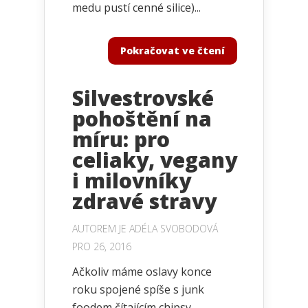
medu pustí cenné silice)...
Pokračovat ve čtení
Silvestrovské
pohoštění na
míru: pro
celiaky, vegany
i milovníky
zdravé stravy
AUTOREM JE
ADÉLA SVOBODOVÁ
PRO 26, 2016
Ačkoliv máme oslavy konce
roku spojené spíše s junk
foodem čítajícím chipsy,