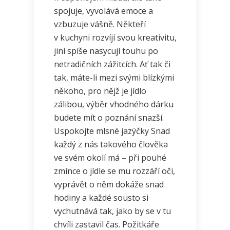
spojuje, vyvolává emoce a
vzbuzuje vášně. Někteří
v kuchyni rozvíjí svou kreativitu,
jiní spíše nasycují touhu po
netradičních zážitcích. Ať tak či
tak, máte-li mezi svými blízkými
někoho, pro nějž je jídlo
zálibou, výběr vhodného dárku
budete mít o poznání snazší.
Uspokojte mlsné jazýčky Snad
každý z nás takového člověka
ve svém okolí má – při pouhé
zmínce o jídle se mu rozzáří oči,
vyprávět o něm dokáže snad
hodiny a každé sousto si
vychutnává tak, jako by se v tu
chvíli zastavil čas. Požitkáře