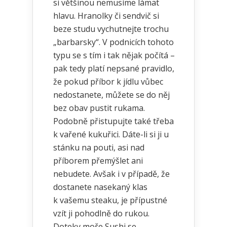
si většinou nemusíme lámat
hlavu. Hranolky či sendvič si
beze studu vychutnejte trochu
„barbarsky“. V podnicích tohoto
typu se s tím i tak nějak počítá –
pak tedy platí nepsané pravidlo,
že pokud příbor k jídlu vůbec
nedostanete, můžete se do něj
bez obav pustit rukama.
Podobně přistupujte také třeba
k vařené kukuřici. Dáte-li si ji u
stánku na pouti, asi nad
příborem přemýšlet ani
nebudete. Avšak i v případě, že
dostanete nasekaný klas
k vašemu steaku, je přípustné
vzít ji pohodlně do rukou.
Doteky moře Sushi se