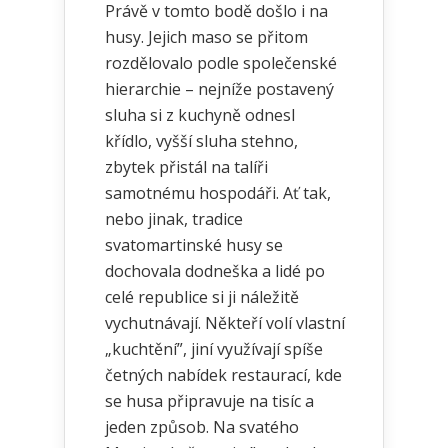
Právě v tomto bodě došlo i na
husy. Jejich maso se přitom
rozdělovalo podle společenské
hierarchie – nejníže postavený
sluha si z kuchyně odnesl
křídlo, vyšší sluha stehno,
zbytek přistál na talíři
samotnému hospodáři. Ať tak,
nebo jinak, tradice
svatomartinské husy se
dochovala dodneška a lidé po
celé republice si ji náležitě
vychutnávají. Někteří volí vlastní
„kuchtění”, jiní využívají spíše
četných nabídek restaurací, kde
se husa připravuje na tisíc a
jeden způsob. Na svatého