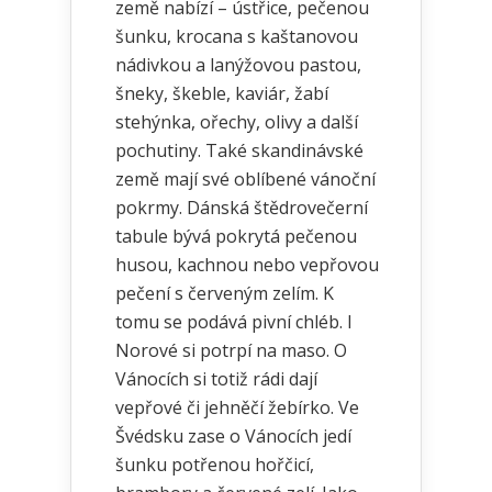
země nabízí – ústřice, pečenou
šunku, krocana s kaštanovou
nádivkou a lanýžovou pastou,
šneky, škeble, kaviár, žabí
stehýnka, ořechy, olivy a další
pochutiny. Také skandinávské
země mají své oblíbené vánoční
pokrmy. Dánská štědrovečerní
tabule bývá pokrytá pečenou
husou, kachnou nebo vepřovou
pečení s červeným zelím. K
tomu se podává pivní chléb. I
Norové si potrpí na maso. O
Vánocích si totiž rádi dají
vepřové či jehněčí žebírko. Ve
Švédsku zase o Vánocích jedí
šunku potřenou hořčicí,