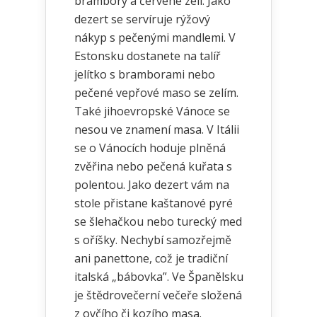
brambory a červené zelí. Jako
dezert se servíruje rýžový
nákyp s pečenými mandlemi. V
Estonsku dostanete na talíř
jelítko s bramborami nebo
pečené vepřové maso se zelím.
Také jihoevropské Vánoce se
nesou ve znamení masa. V Itálii
se o Vánocích hoduje plněná
zvěřina nebo pečená kuřata s
polentou. Jako dezert vám na
stole přistane kaštanové pyré
se šlehačkou nebo turecký med
s oříšky. Nechybí samozřejmě
ani panettone, což je tradiční
italská „bábovka”. Ve Španělsku
je štědrovečerní večeře složená
z ovčího či kozího masa.