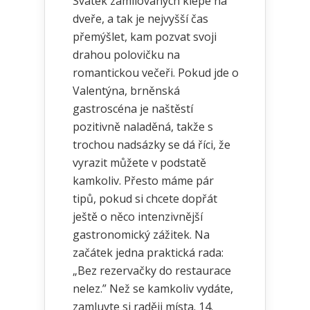
Svátek zamilovaných klepe na
dveře, a tak je nejvyšší čas
přemýšlet, kam pozvat svoji
drahou polovičku na
romantickou večeři. Pokud jde o
Valentýna, brněnská
gastroscéna je naštěstí
pozitivně naladěná, takže s
trochou nadsázky se dá říci, že
vyrazit můžete v podstatě
kamkoliv. Přesto máme pár
tipů, pokud si chcete dopřát
ještě o něco intenzivnější
gastronomický zážitek. Na
začátek jedna praktická rada:
„Bez rezervačky do restaurace
nelez.” Než se kamkoliv vydáte,
zamluvte si raději místa. 14.