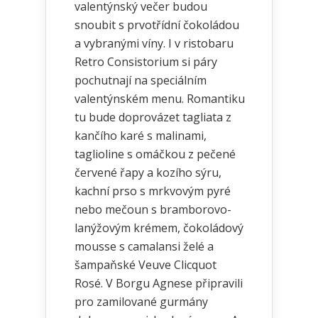
valentýnský večer budou
snoubit s prvotřídní čokoládou
a vybranými víny. I v ristobaru
Retro Consistorium si páry
pochutnají na speciálním
valentýnském menu. Romantiku
tu bude doprovázet tagliata z
kančího karé s malinami,
taglioline s omáčkou z pečené
červené řapy a kozího sýru,
kachní prso s mrkvovým pyré
nebo mečoun s bramborovo-
lanýžovým krémem, čokoládový
mousse s camalansi želé a
šampaňské Veuve Clicquot
Rosé. V Borgu Agnese připravili
pro zamilované gurmány