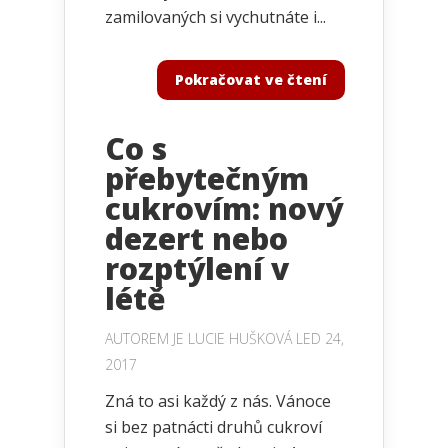
zamilovaných si vychutnáte i...
Pokračovat ve čtení
Co s
přebytečným
cukrovím: nový
dezert nebo
rozptýlení v
létě
AUTOREM JE
LUCIE HUŠKOVÁ
LED 24,
2017
Zná to asi každý z nás. Vánoce
si bez patnácti druhů cukroví