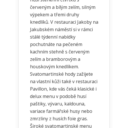
červeným a bílým zelím, silným
výpekem a třemi druhy
knedlíků. V restauraci Jakoby na
Jakubském náměstí si v rámci
stálé týdenní nabídky
pochutnáte na pečeném
kachním stehně s červeným
zelím a bramborovým a
houskovým knedlíkem.
Svatomartinské hody zažijete
na vlastní kůži také v restauraci
Pavillon, kde vás čeká klasické i
delux menu v podobě husí
paštiky, vývaru, kaldouna,
variace farmářské husy nebo
zmrzliny z husích foie gras.
Široké svatomartinské menu