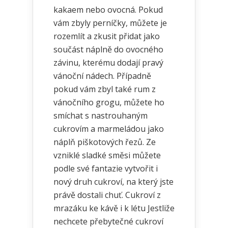
kakaem nebo ovocná. Pokud
vám zbyly perníčky, můžete je
rozemlít a zkusit přidat jako
součást náplně do ovocného
závinu, kterému dodají pravý
vánoční nádech. Případně
pokud vám zbyl také rum z
vánočního grogu, můžete ho
smíchat s nastrouhaným
cukrovím a marmeládou jako
náplň piškotových řezů. Ze
vzniklé sladké směsi můžete
podle své fantazie vytvořit i
nový druh cukroví, na který jste
právě dostali chuť. Cukroví z
mrazáku ke kávě i k létu Jestliže
nechcete přebytečné cukroví