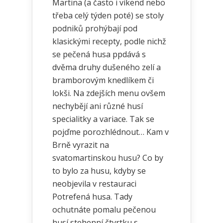
Martina (a často i víkend nebo
třeba celý týden poté) se stoly
podniků prohýbají pod
klasickými recepty, podle nichž
se pečená husa ppdává s
dvěma druhy dušeného zelí a
bramborovým knedlíkem či
lokši. Na zdejších menu ovšem
nechybějí ani různé husí
specialitky a variace. Tak se
pojďme porozhlédnout… Kam v
Brně vyrazit na
svatomartinskou husu? Co by
to bylo za husu, kdyby se
neobjevila v restauraci
Potrefená husa. Tady
ochutnáte pomalu pečenou
husí stehenní čtvrtku s