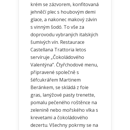
krém se zázvorem, konfitovaná
jehněčí plec s houbovým demi
glace, a nakonec makový závin
s vinným šodó. To vše za
doprovodu vybraných italských
šumivých vín. Restaurace
Castellana Trattoria letos
servíruje „Čokoládového
Valentýna”. Čtyřchodové menu,
připravené společně s
šéfcukrářem Martinem
Beránkem, se skládá z foie
gras, lanýžové pasty trenette,
pomalu pečeného roštěnce na
zelenině nebo mořského vlka s
krevetami a čokoládového
dezertu. Všechny pokrmy se na