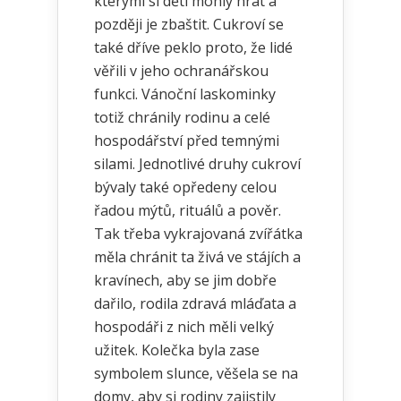
kterými si děti mohly hrát a
později je zbaštit. Cukroví se
také dříve peklo proto, že lidé
věřili v jeho ochranářskou
funkci. Vánoční laskominky
totiž chránily rodinu a celé
hospodářství před temnými
silami. Jednotlivé druhy cukroví
bývaly také opředeny celou
řadou mýtů, rituálů a pověr.
Tak třeba vykrajovaná zvířátka
měla chránit ta živá ve stájích a
kravínech, aby se jim dobře
dařilo, rodila zdravá mláďata a
hospodáři z nich měli velký
užitek. Kolečka byla zase
symbolem slunce, věšela se na
domy, aby si rodiny zajistily