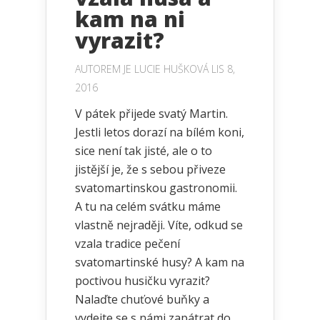
kam na ni
vyrazit?
AUTOREM JE
LUCIE HUŠKOVÁ
LIS 8,
2016
V pátek přijede svatý Martin.
Jestli letos dorazí na bílém koni,
sice není tak jisté, ale o to
jistější je, že s sebou přiveze
svatomartinskou gastronomii.
A tu na celém svátku máme
vlastně nejraději. Víte, odkud se
vzala tradice pečení
svatomartinské husy? A kam na
poctivou husičku vyrazit?
Nalaďte chuťové buňky a
vydejte se s námi zapátrat do