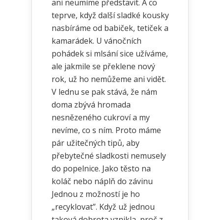
ani neumíme představit. A co
teprve, když další sladké kousky
nasbíráme od babiček, tetiček a
kamarádek. U vánočních
pohádek si mlsání sice užíváme,
ale jakmile se překlene nový
rok, už ho nemůžeme ani vidět.
V lednu se pak stává, že nám
doma zbývá hromada
nesnězeného cukroví a my
nevíme, co s ním. Proto máme
pár užitečných tipů, aby
přebytečné sladkosti nemusely
do popelnice. Jako těsto na
koláč nebo náplň do závinu
Jednou z možností je ho
„recyklovat”. Když už jednou
taková dobrota vznikla, proč z