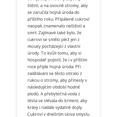
štěstí, a na ovocné stromy, aby
se zaručila hojná úroda do
příštího roku. Připálené cukroví
naopak znamenalo neštěstí a
smrt. Zajímavé také bylo, že
cukroví se smělo péct jen z
mouky pocházející z vlastní
úrody. To kvůli tomu, aby si
hospodář pojistil, že i v příštím
roce přijde hojná úroda. Při
zadělávání se těsto otíralo z
rukou o stromy, aby přinesly v
následujícím období hodně
plodů. A přebytečná voda z
těsta se slévala do krmení, aby
krávy i nadále vydatně dojily.
Cukroví v dnešním slova smyslu