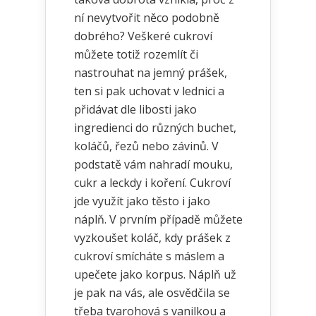
ní nevytvořit něco podobně
dobrého? Veškeré cukroví
můžete totiž rozemlít či
nastrouhat na jemný prášek,
ten si pak uchovat v lednici a
přidávat dle libosti jako
ingredienci do různých buchet,
koláčů, řezů nebo závinů. V
podstatě vám nahradí mouku,
cukr a leckdy i koření. Cukroví
jde využít jako těsto i jako
náplň. V prvním případě můžete
vyzkoušet koláč, kdy prášek z
cukroví smícháte s máslem a
upečete jako korpus. Náplň už
je pak na vás, ale osvědčila se
třeba tvarohová s vanilkou a