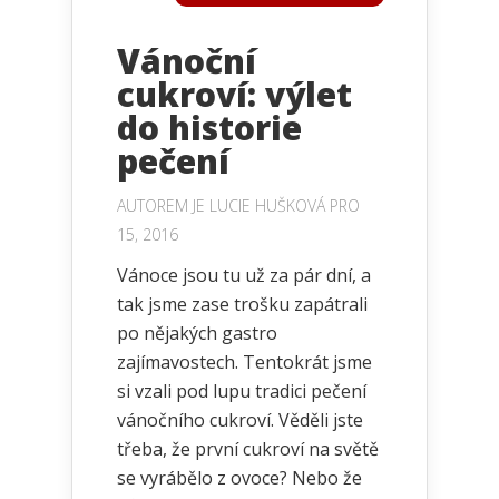
Vánoční
cukroví: výlet
do historie
pečení
AUTOREM JE
LUCIE HUŠKOVÁ
PRO
15, 2016
Vánoce jsou tu už za pár dní, a
tak jsme zase trošku zapátrali
po nějakých gastro
zajímavostech. Tentokrát jsme
si vzali pod lupu tradici pečení
vánočního cukroví. Věděli jste
třeba, že první cukroví na světě
se vyrábělo z ovoce? Nebo že