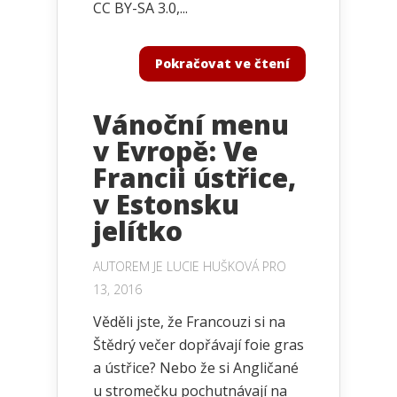
CC BY-SA 3.0,...
Pokračovat ve čtení
Vánoční menu
v Evropě: Ve
Francii ústřice,
v Estonsku
jelítko
AUTOREM JE
LUCIE HUŠKOVÁ
PRO
13, 2016
Věděli jste, že Francouzi si na
Štědrý večer dopřávají foie gras
a ústřice? Nebo že si Angličané
u stromečku pochutnávají na