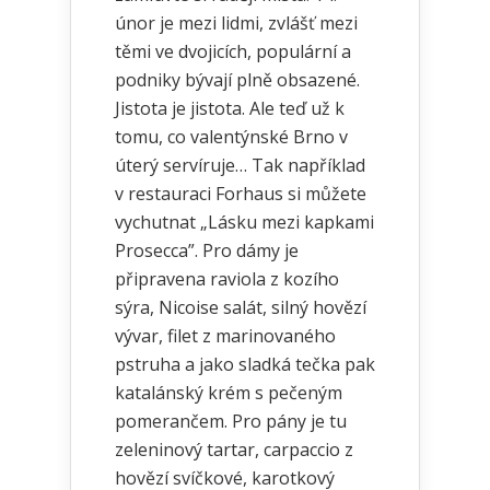
únor je mezi lidmi, zvlášť mezi
těmi ve dvojicích, populární a
podniky bývají plně obsazené.
Jistota je jistota. Ale teď už k
tomu, co valentýnské Brno v
úterý servíruje… Tak například
v restauraci Forhaus si můžete
vychutnat „Lásku mezi kapkami
Prosecca”. Pro dámy je
připravena raviola z kozího
sýra, Nicoise salát, silný hovězí
vývar, filet z marinovaného
pstruha a jako sladká tečka pak
katalánský krém s pečeným
pomerančem. Pro pány je tu
zeleninový tartar, carpaccio z
hovězí svíčkové, karotkový