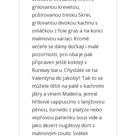
grilovanou krevetou,
pošírovanou tresku Skrei,
grilovanou divokou kachnu s
omáčkou z foie gras a na konci
malinovou variaci. Kromě
večeře se dámy dočkají i malé
pozornosti, pro oba je pak
připraven ještě koktejl v
Runway baru. Chystáte se na
Valentýna do Jakoby? Tak to se
můžete těšit na paté s kachními
játry a vínem Madeira, jemné
hřibové cappuccino s lanýžovou
pěnou, turnedo z platýze nebo
vepřovou panenku sous vide a
jako dezert nugátový dort s
malinovým coulis. Svátek