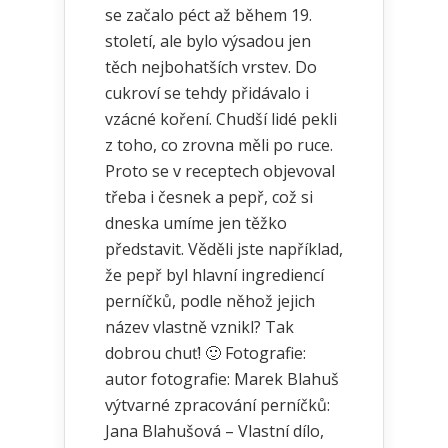
se začalo péct až během 19.
století, ale bylo výsadou jen
těch nejbohatších vrstev. Do
cukroví se tehdy přidávalo i
vzácné koření. Chudší lidé pekli
z toho, co zrovna měli po ruce.
Proto se v receptech objevoval
třeba i česnek a pepř, což si
dneska umíme jen těžko
představit. Věděli jste například,
že pepř byl hlavní ingrediencí
perníčků, podle něhož jejich
název vlastně vznikl? Tak
dobrou chuť! 🙂 Fotografie:
autor fotografie: Marek Blahuš
výtvarné zpracování perníčků:
Jana Blahušová – Vlastní dílo,