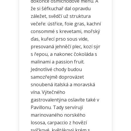
dokonce osmichodové menu. A
že si šéfkuchař dal opravdu
záležet, svědčí už struktura
večeře: ústřice, foie gras, kachní
consommé s krevetami, mořský
ďas, kuřecí prso sous vide,
presovaná jehněčí plec, kozí sýr
s řepou, a nakonec čokoláda s
malinami a passion fruit.
Jednotlivé chody budou
samozřejmě doprovázet
snoubená italská a moravská
vína. Výtečného
gastrovalentýna oslavíte také v
Pavillonu. Tady servírují
marinovaného norského
lososa, carpaccio z hovězí
svíčkové, květákový krém s